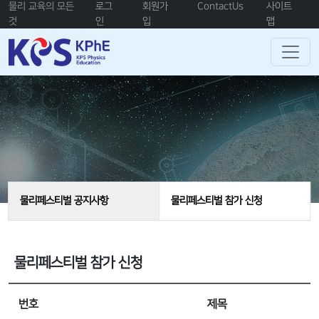
물리 교육의 모든
로그
회원가
ContactUs
사이트
것
인
입
맵
물리페스티벌 공지사항
물리페스티벌 참가 신청
물리페스티벌 참가 신청
번호
제목