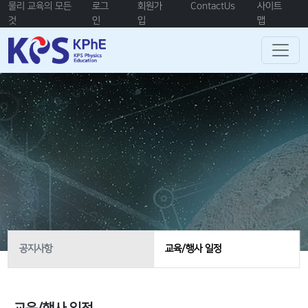
물리 교육의 모든
로그
회원가
ContactUs
사이트
것
인
입
맵
공지사항
교육/행사 일정